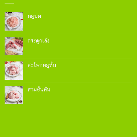
หมูบด
กระดูกเล้ง
สะโพกหมูหั่น
สามชั้นหั่น