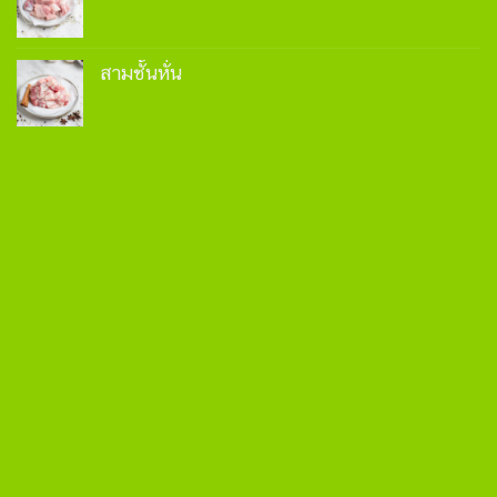
สามชั้นหั่น