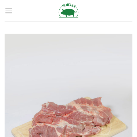
Skip
to
content