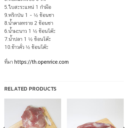
5.ใบสะระแหน่ 1 กำมือ
9.พริกป่น 1 – ½ ช้อนชา
8.น้ำตาลทราย 2 ช้อนชา
6.น้ำมะนาว 1 ½ ช้อนโต๊ะ
7.น้ำปลา 1 ½ ช้อนโต๊ะ
10.ข้าวคั่ว ½ ช้อนโต๊ะ
ที่มา
https://th.openrice.com
RELATED PRODUCTS