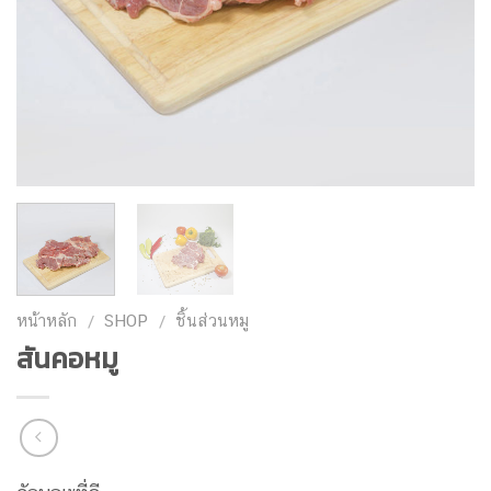
หน้าหลัก
SHOP
ชิ้นส่วนหมู
/
/
สันคอหมู