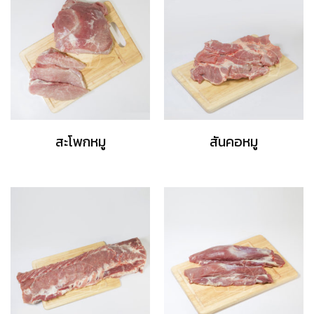
สะโพกหมู
สันคอหมู