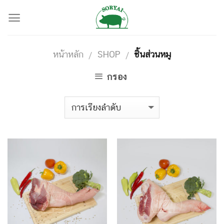
Skip
to
content
หน้าหลัก
SHOP
ชิ้นส่วนหมู
/
/
กรอง